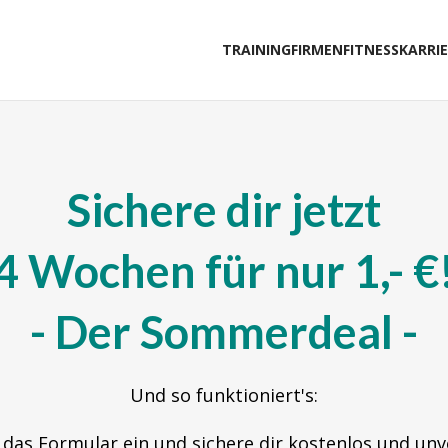
TRAINING
FIRMENFITNESS
KARRI
Sichere dir jetzt
4 Wochen für nur 1,- €
- Der Sommerdeal -
Und so funktioniert's:
 das Formular ein und sichere dir kostenlos und un